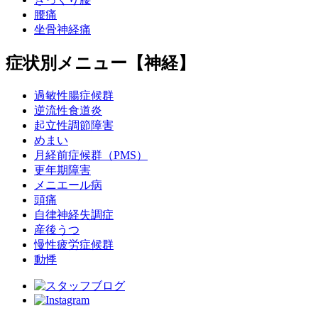
腰痛
坐骨神経痛
症状別メニュー【神経】
過敏性腸症候群
逆流性食道炎
起立性調節障害
めまい
月経前症候群（PMS）
更年期障害
メニエール病
頭痛
自律神経失調症
産後うつ
慢性疲労症候群
動悸