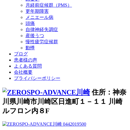
月経前症候群（PMS）
更年期障害
メニエール病
頭痛
自律神経失調症
産後うつ
慢性疲労症候群
動悸
ブログ
患者様の声
よくある質問
会社概要
プライバシーポリシー
住所：神奈
川県川崎市川崎区日進町１－１１ 川崎
ルフロン内８F