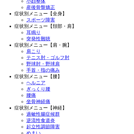
小顔整体
産後骨盤矯正
症状別メニュー【全身】
スポーツ障害
症状別メニュー【頚部・肩】
耳鳴り
突発性難聴
症状別メニュー【肩・腕】
肩こり
テニス肘・ゴルフ肘
野球肘・野球肩
手首・指の痛み
症状別メニュー【腰】
ヘルニア
ぎっくり腰
腰痛
坐骨神経痛
症状別メニュー【神経】
過敏性腸症候群
逆流性食道炎
起立性調節障害
めまい