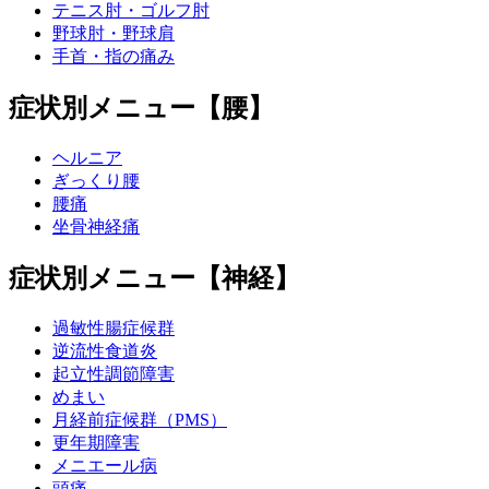
テニス肘・ゴルフ肘
野球肘・野球肩
手首・指の痛み
症状別メニュー【腰】
ヘルニア
ぎっくり腰
腰痛
坐骨神経痛
症状別メニュー【神経】
過敏性腸症候群
逆流性食道炎
起立性調節障害
めまい
月経前症候群（PMS）
更年期障害
メニエール病
頭痛