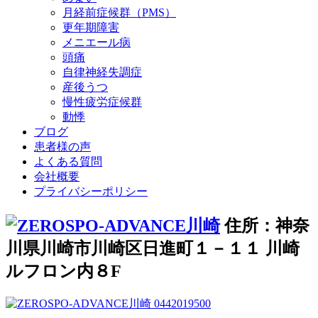
月経前症候群（PMS）
更年期障害
メニエール病
頭痛
自律神経失調症
産後うつ
慢性疲労症候群
動悸
ブログ
患者様の声
よくある質問
会社概要
プライバシーポリシー
住所：神奈
川県川崎市川崎区日進町１－１１ 川崎
ルフロン内８F