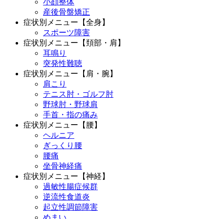
小顔整体
産後骨盤矯正
症状別メニュー【全身】
スポーツ障害
症状別メニュー【頚部・肩】
耳鳴り
突発性難聴
症状別メニュー【肩・腕】
肩こり
テニス肘・ゴルフ肘
野球肘・野球肩
手首・指の痛み
症状別メニュー【腰】
ヘルニア
ぎっくり腰
腰痛
坐骨神経痛
症状別メニュー【神経】
過敏性腸症候群
逆流性食道炎
起立性調節障害
めまい