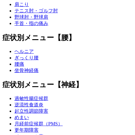
肩こり
テニス肘・ゴルフ肘
野球肘・野球肩
手首・指の痛み
症状別メニュー【腰】
ヘルニア
ぎっくり腰
腰痛
坐骨神経痛
症状別メニュー【神経】
過敏性腸症候群
逆流性食道炎
起立性調節障害
めまい
月経前症候群（PMS）
更年期障害