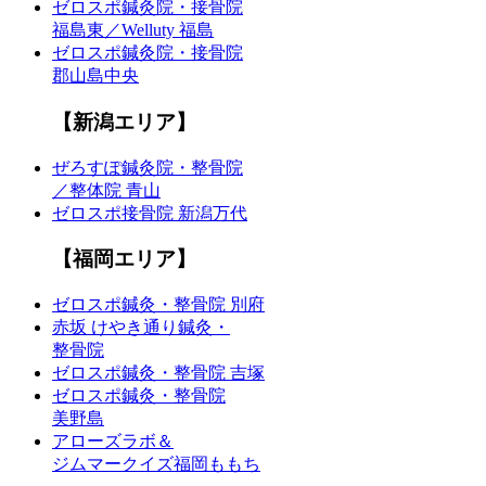
ゼロスポ鍼灸院・接骨院
福島東／Welluty 福島
ゼロスポ鍼灸院・接骨院
郡山島中央
【新潟エリア】
ぜろすぽ鍼灸院・整骨院
／整体院 青山
ゼロスポ接骨院 新潟万代
【福岡エリア】
ゼロスポ鍼灸・整骨院 別府
赤坂 けやき通り鍼灸・
整骨院
ゼロスポ鍼灸・整骨院 吉塚
ゼロスポ鍼灸・整骨院
美野島
アローズラボ＆
ジムマークイズ福岡ももち