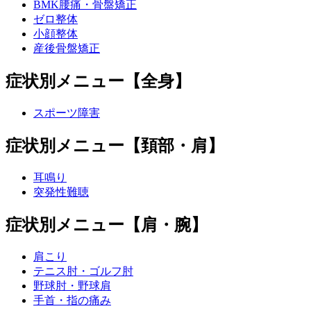
BMK腰痛・骨盤矯正
ゼロ整体
小顔整体
産後骨盤矯正
症状別メニュー【全身】
スポーツ障害
症状別メニュー【頚部・肩】
耳鳴り
突発性難聴
症状別メニュー【肩・腕】
肩こり
テニス肘・ゴルフ肘
野球肘・野球肩
手首・指の痛み