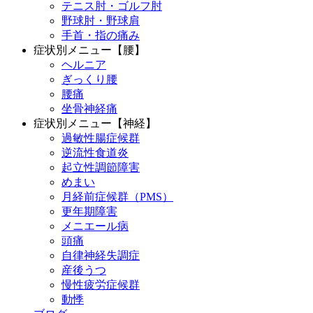
テニス肘・ゴルフ肘
野球肘・野球肩
手首・指の痛み
症状別メニュー【腰】
ヘルニア
ぎっくり腰
腰痛
坐骨神経痛
症状別メニュー【神経】
過敏性腸症候群
逆流性食道炎
起立性調節障害
めまい
月経前症候群（PMS）
更年期障害
メニエール病
頭痛
自律神経失調症
産後うつ
慢性疲労症候群
動悸