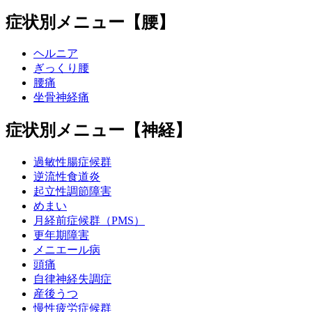
症状別メニュー【腰】
ヘルニア
ぎっくり腰
腰痛
坐骨神経痛
症状別メニュー【神経】
過敏性腸症候群
逆流性食道炎
起立性調節障害
めまい
月経前症候群（PMS）
更年期障害
メニエール病
頭痛
自律神経失調症
産後うつ
慢性疲労症候群