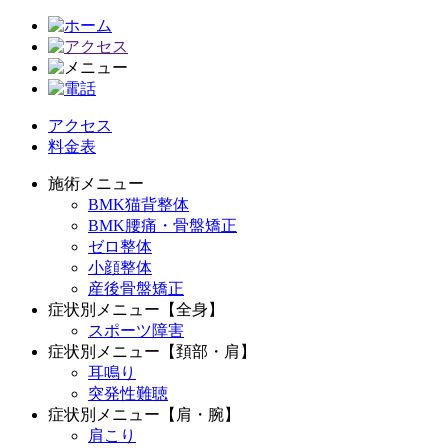
アクセス
料金表
施術メニュー
BMK猫背整体
BMK腰痛・骨盤矯正
ゼロ整体
小顔整体
産後骨盤矯正
症状別メニュー【全身】
スポーツ障害
症状別メニュー【頚部・肩】
耳鳴り
突発性難聴
症状別メニュー【肩・腕】
肩こり