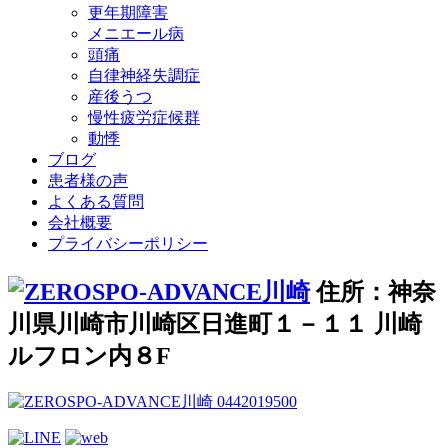
更年期障害
メニエール病
頭痛
自律神経失調症
産後うつ
慢性疲労症候群
動悸
ブログ
患者様の声
よくある質問
会社概要
プライバシーポリシー
住所：神奈
川県川崎市川崎区日進町１－１１ 川崎
ルフロン内８F