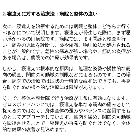
2. 寝違えに対する治療法：病院と整体の違い
次に、寝違えを治療するためには病院と整体、どちらに行く
べきかについて説明します。寝違えが発生した際に、まず思
い浮かべるのは病院です。病院では、まず問診と検査を行
い、痛みの原因を診断し、薬や湿布、物理療法が処方される
ことが一般的です。急性の痛みが強い場合や、筋肉の炎症が
ある場合は、病院での治療が効果的です。
しかし、寝違えの根本的な原因は、無理な姿勢や慢性的な筋
肉の硬直、関節の可動域の制限などによるものです。この場
合、病院での治療では症状の一時的な緩和はできても、再発
を防ぐための根本的な治療には限界があります。
そこで、整体や整骨院で行う治療が非常に有効になります。
ゼロスポアドバンスでは、寝違えを単なる筋肉の痛みとして
捉えるのではなく、身体全体の歪みやバランスに起因するも
のとしてアプローチしています。筋肉を緩め、関節の可動域
を回復させることで、寝違えの再発を防ぐだけでなく、全体
的な健康の改善が見込めます。