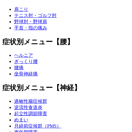
肩こり
テニス肘・ゴルフ肘
野球肘・野球肩
手首・指の痛み
症状別メニュー【腰】
ヘルニア
ぎっくり腰
腰痛
坐骨神経痛
症状別メニュー【神経】
過敏性腸症候群
逆流性食道炎
起立性調節障害
めまい
月経前症候群（PMS）