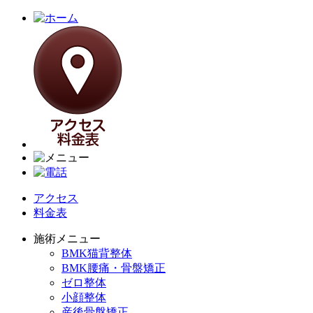
アクセス
料金表
施術メニュー
BMK猫背整体
BMK腰痛・骨盤矯正
ゼロ整体
小顔整体
産後骨盤矯正