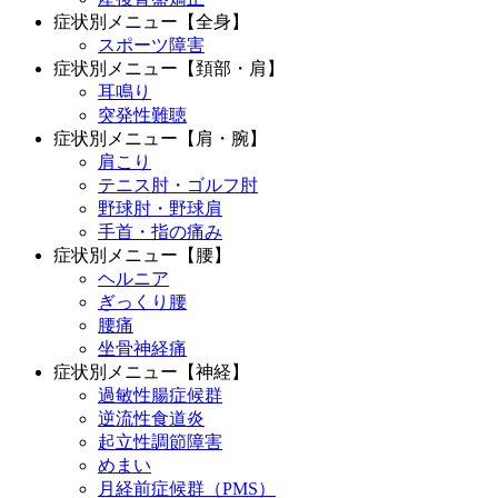
症状別メニュー【全身】
スポーツ障害
症状別メニュー【頚部・肩】
耳鳴り
突発性難聴
症状別メニュー【肩・腕】
肩こり
テニス肘・ゴルフ肘
野球肘・野球肩
手首・指の痛み
症状別メニュー【腰】
ヘルニア
ぎっくり腰
腰痛
坐骨神経痛
症状別メニュー【神経】
過敏性腸症候群
逆流性食道炎
起立性調節障害
めまい
月経前症候群（PMS）