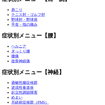
肩こり
テニス肘・ゴルフ肘
野球肘・野球肩
手首・指の痛み
症状別メニュー【腰】
ヘルニア
ぎっくり腰
腰痛
坐骨神経痛
症状別メニュー【神経】
過敏性腸症候群
逆流性食道炎
起立性調節障害
めまい
月経前症候群（PMS）