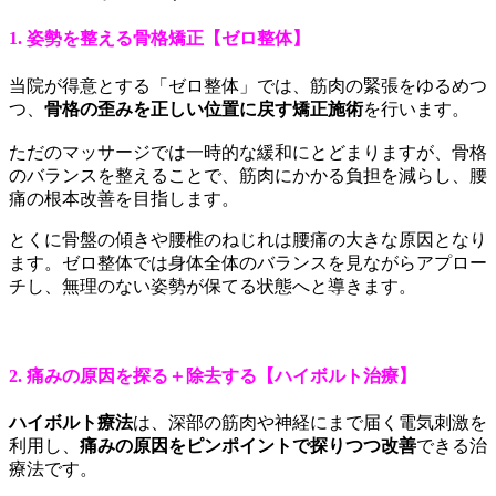
1. 姿勢を整える骨格矯正【ゼロ整体】
当院が得意とする「ゼロ整体」では、筋肉の緊張をゆるめつ
つ、
骨格の歪みを正しい位置に戻す矯正施術
を行います。
ただのマッサージでは一時的な緩和にとどまりますが、骨格
のバランスを整えることで、筋肉にかかる負担を減らし、腰
痛の根本改善を目指します。
とくに骨盤の傾きや腰椎のねじれは腰痛の大きな原因となり
ます。ゼロ整体では身体全体のバランスを見ながらアプロー
チし、無理のない姿勢が保てる状態へと導きます。
2. 痛みの原因を探る＋除去する【ハイボルト治療】
ハイボルト療法
は、深部の筋肉や神経にまで届く電気刺激を
利用し、
痛みの原因をピンポイントで探りつつ改善
できる治
療法です。