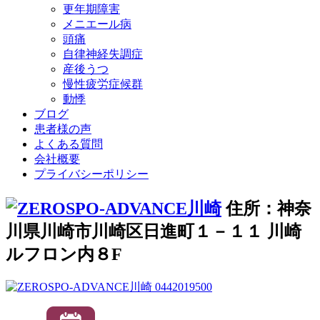
更年期障害
メニエール病
頭痛
自律神経失調症
産後うつ
慢性疲労症候群
動悸
ブログ
患者様の声
よくある質問
会社概要
プライバシーポリシー
住所：神奈
川県川崎市川崎区日進町１－１１ 川崎
ルフロン内８F