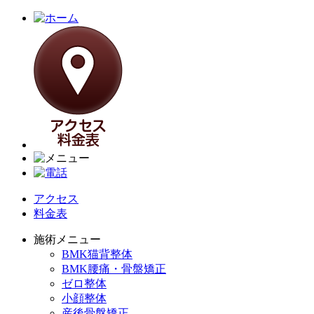
アクセス
料金表
施術メニュー
BMK猫背整体
BMK腰痛・骨盤矯正
ゼロ整体
小顔整体
産後骨盤矯正