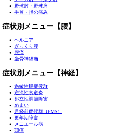
野球肘・野球肩
手首・指の痛み
症状別メニュー【腰】
ヘルニア
ぎっくり腰
腰痛
坐骨神経痛
症状別メニュー【神経】
過敏性腸症候群
逆流性食道炎
起立性調節障害
めまい
月経前症候群（PMS）
更年期障害
メニエール病
頭痛