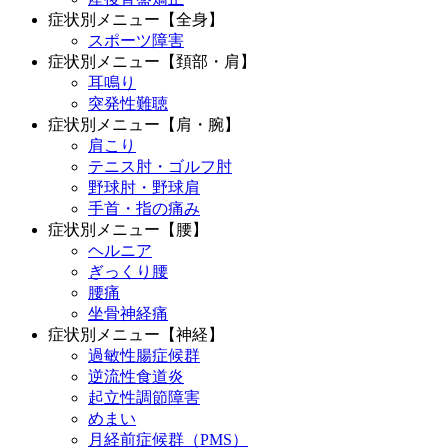
症状別メニュー【全身】
スポーツ障害
症状別メニュー【頚部・肩】
耳鳴り
突発性難聴
症状別メニュー【肩・腕】
肩こり
テニス肘・ゴルフ肘
野球肘・野球肩
手首・指の痛み
症状別メニュー【腰】
ヘルニア
ぎっくり腰
腰痛
坐骨神経痛
症状別メニュー【神経】
過敏性腸症候群
逆流性食道炎
起立性調節障害
めまい
月経前症候群（PMS）