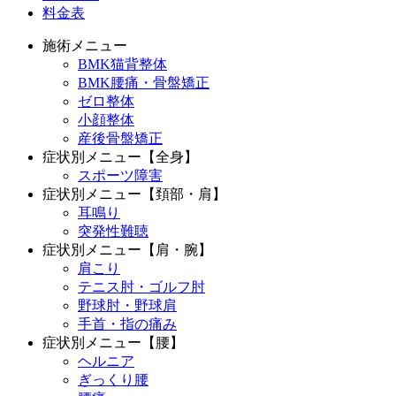
料金表
施術メニュー
BMK猫背整体
BMK腰痛・骨盤矯正
ゼロ整体
小顔整体
産後骨盤矯正
症状別メニュー【全身】
スポーツ障害
症状別メニュー【頚部・肩】
耳鳴り
突発性難聴
症状別メニュー【肩・腕】
肩こり
テニス肘・ゴルフ肘
野球肘・野球肩
手首・指の痛み
症状別メニュー【腰】
ヘルニア
ぎっくり腰