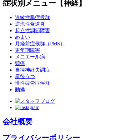
症状別メニュー【神経】
過敏性腸症候群
逆流性食道炎
起立性調節障害
めまい
月経前症候群（PMS）
更年期障害
メニエール病
頭痛
自律神経失調症
産後うつ
慢性疲労症候群
動悸
会社概要
プライバシーポリシー