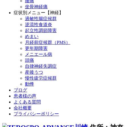
腰痛
坐骨神経痛
症状別メニュー【神経】
過敏性腸症候群
逆流性食道炎
起立性調節障害
めまい
月経前症候群（PMS）
更年期障害
メニエール病
頭痛
自律神経失調症
産後うつ
慢性疲労症候群
動悸
ブログ
患者様の声
よくある質問
会社概要
プライバシーポリシー