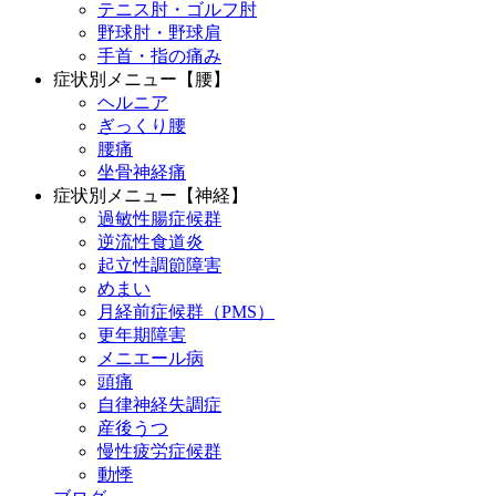
テニス肘・ゴルフ肘
野球肘・野球肩
手首・指の痛み
症状別メニュー【腰】
ヘルニア
ぎっくり腰
腰痛
坐骨神経痛
症状別メニュー【神経】
過敏性腸症候群
逆流性食道炎
起立性調節障害
めまい
月経前症候群（PMS）
更年期障害
メニエール病
頭痛
自律神経失調症
産後うつ
慢性疲労症候群
動悸