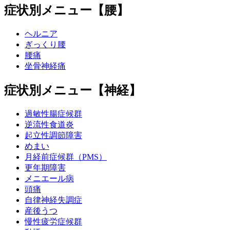
症状別メニュー【腰】
ヘルニア
ぎっくり腰
腰痛
坐骨神経痛
症状別メニュー【神経】
過敏性腸症候群
逆流性食道炎
起立性調節障害
めまい
月経前症候群（PMS）
更年期障害
メニエール病
頭痛
自律神経失調症
産後うつ
慢性疲労症候群