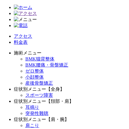
アクセス
料金表
施術メニュー
BMK猫背整体
BMK腰痛・骨盤矯正
ゼロ整体
小顔整体
産後骨盤矯正
症状別メニュー【全身】
スポーツ障害
症状別メニュー【頚部・肩】
耳鳴り
突発性難聴
症状別メニュー【肩・腕】
肩こり