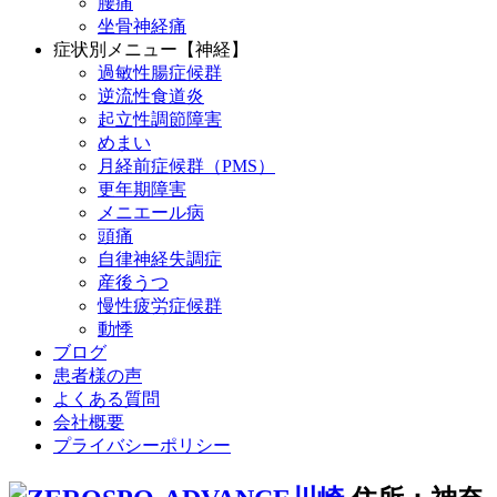
腰痛
坐骨神経痛
症状別メニュー【神経】
過敏性腸症候群
逆流性食道炎
起立性調節障害
めまい
月経前症候群（PMS）
更年期障害
メニエール病
頭痛
自律神経失調症
産後うつ
慢性疲労症候群
動悸
ブログ
患者様の声
よくある質問
会社概要
プライバシーポリシー