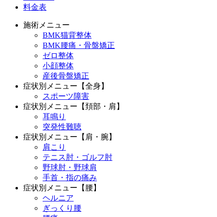
料金表
施術メニュー
BMK猫背整体
BMK腰痛・骨盤矯正
ゼロ整体
小顔整体
産後骨盤矯正
症状別メニュー【全身】
スポーツ障害
症状別メニュー【頚部・肩】
耳鳴り
突発性難聴
症状別メニュー【肩・腕】
肩こり
テニス肘・ゴルフ肘
野球肘・野球肩
手首・指の痛み
症状別メニュー【腰】
ヘルニア
ぎっくり腰