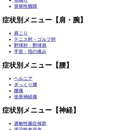
耳鳴り
突発性難聴
症状別メニュー【肩・腕】
肩こり
テニス肘・ゴルフ肘
野球肘・野球肩
手首・指の痛み
症状別メニュー【腰】
ヘルニア
ぎっくり腰
腰痛
坐骨神経痛
症状別メニュー【神経】
過敏性腸症候群
逆流性食道炎