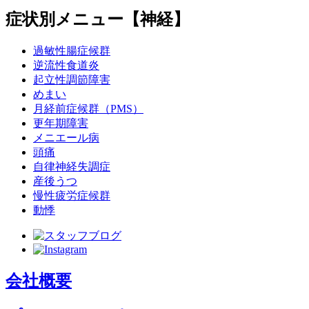
症状別メニュー【神経】
過敏性腸症候群
逆流性食道炎
起立性調節障害
めまい
月経前症候群（PMS）
更年期障害
メニエール病
頭痛
自律神経失調症
産後うつ
慢性疲労症候群
動悸
会社概要