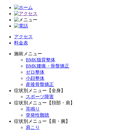
アクセス
料金表
施術メニュー
BMK猫背整体
BMK腰痛・骨盤矯正
ゼロ整体
小顔整体
産後骨盤矯正
症状別メニュー【全身】
スポーツ障害
症状別メニュー【頚部・肩】
耳鳴り
突発性難聴
症状別メニュー【肩・腕】
肩こり