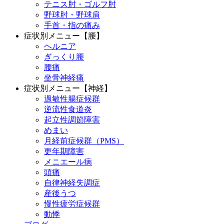
テニス肘・ゴルフ肘
野球肘・野球肩
手首・指の痛み
症状別メニュー【腰】
ヘルニア
ぎっくり腰
腰痛
坐骨神経痛
症状別メニュー【神経】
過敏性腸症候群
逆流性食道炎
起立性調節障害
めまい
月経前症候群（PMS）
更年期障害
メニエール病
頭痛
自律神経失調症
産後うつ
慢性疲労症候群
動悸