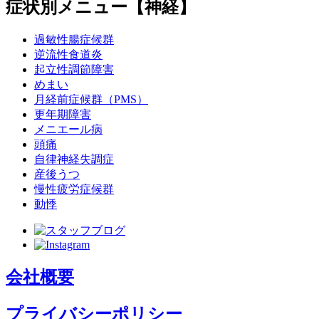
症状別メニュー【神経】
過敏性腸症候群
逆流性食道炎
起立性調節障害
めまい
月経前症候群（PMS）
更年期障害
メニエール病
頭痛
自律神経失調症
産後うつ
慢性疲労症候群
動悸
会社概要
プライバシーポリシー