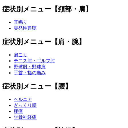
症状別メニュー【頚部・肩】
耳鳴り
突発性難聴
症状別メニュー【肩・腕】
肩こり
テニス肘・ゴルフ肘
野球肘・野球肩
手首・指の痛み
症状別メニュー【腰】
ヘルニア
ぎっくり腰
腰痛
坐骨神経痛