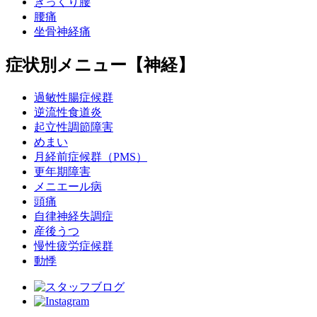
ぎっくり腰
腰痛
坐骨神経痛
症状別メニュー【神経】
過敏性腸症候群
逆流性食道炎
起立性調節障害
めまい
月経前症候群（PMS）
更年期障害
メニエール病
頭痛
自律神経失調症
産後うつ
慢性疲労症候群
動悸