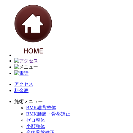
アクセス
料金表
施術メニュー
BMK猫背整体
BMK腰痛・骨盤矯正
ゼロ整体
小顔整体
産後骨盤矯正