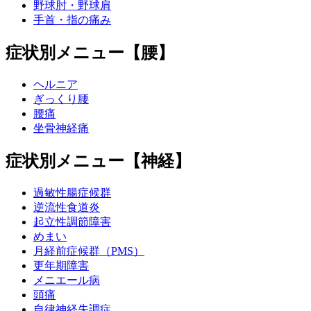
野球肘・野球肩
手首・指の痛み
症状別メニュー【腰】
ヘルニア
ぎっくり腰
腰痛
坐骨神経痛
症状別メニュー【神経】
過敏性腸症候群
逆流性食道炎
起立性調節障害
めまい
月経前症候群（PMS）
更年期障害
メニエール病
頭痛
自律神経失調症