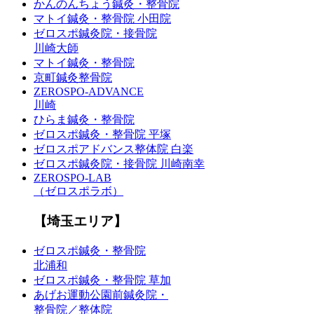
かんのんちょう鍼灸・整骨院
マトイ鍼灸・整骨院 小田院
ゼロスポ鍼灸院・接骨院
川崎大師
マトイ鍼灸・整骨院
京町鍼灸整骨院
ZEROSPO-ADVANCE
川崎
ひらま鍼灸・整骨院
ゼロスポ鍼灸・整骨院 平塚
ゼロスポアドバンス整体院 白楽
ゼロスポ鍼灸院・接骨院 川崎南幸
ZEROSPO-LAB
（ゼロスポラボ）
【埼玉エリア】
ゼロスポ鍼灸・整骨院
北浦和
ゼロスポ鍼灸・整骨院 草加
あげお運動公園前鍼灸院・
整骨院／整体院