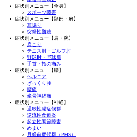
症状別メニュー【全身】
スポーツ障害
症状別メニュー【頚部・肩】
耳鳴り
突発性難聴
症状別メニュー【肩・腕】
肩こり
テニス肘・ゴルフ肘
野球肘・野球肩
手首・指の痛み
症状別メニュー【腰】
ヘルニア
ぎっくり腰
腰痛
坐骨神経痛
症状別メニュー【神経】
過敏性腸症候群
逆流性食道炎
起立性調節障害
めまい
月経前症候群（PMS）