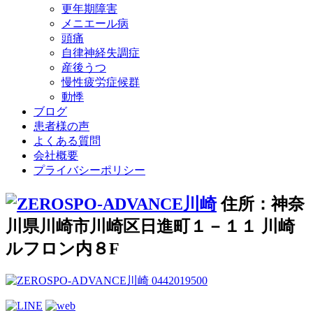
更年期障害
メニエール病
頭痛
自律神経失調症
産後うつ
慢性疲労症候群
動悸
ブログ
患者様の声
よくある質問
会社概要
プライバシーポリシー
住所：神奈
川県川崎市川崎区日進町１－１１ 川崎
ルフロン内８F