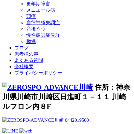
更年期障害
メニエール病
頭痛
自律神経失調症
産後うつ
慢性疲労症候群
動悸
ブログ
患者様の声
よくある質問
会社概要
プライバシーポリシー
住所：神奈
川県川崎市川崎区日進町１－１１ 川崎
ルフロン内８F