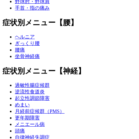
野球肘・野球肩
手首・指の痛み
症状別メニュー【腰】
ヘルニア
ぎっくり腰
腰痛
坐骨神経痛
症状別メニュー【神経】
過敏性腸症候群
逆流性食道炎
起立性調節障害
めまい
月経前症候群（PMS）
更年期障害
メニエール病
頭痛
自律神経失調症