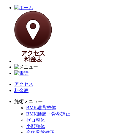
アクセス
料金表
施術メニュー
BMK猫背整体
BMK腰痛・骨盤矯正
ゼロ整体
小顔整体
産後骨盤矯正