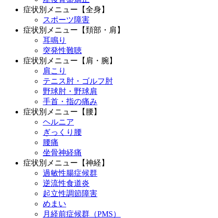
症状別メニュー【全身】
スポーツ障害
症状別メニュー【頚部・肩】
耳鳴り
突発性難聴
症状別メニュー【肩・腕】
肩こり
テニス肘・ゴルフ肘
野球肘・野球肩
手首・指の痛み
症状別メニュー【腰】
ヘルニア
ぎっくり腰
腰痛
坐骨神経痛
症状別メニュー【神経】
過敏性腸症候群
逆流性食道炎
起立性調節障害
めまい
月経前症候群（PMS）