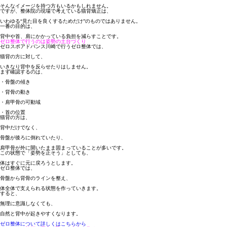
そんなイメージを持つ方もいるかもしれません。
ですが、整体院の現場で考えている猫背矯正は、
いわゆる“見た目を良くするためだけ”のものではありません。
一番の目的は、
背中や首、肩にかかっている負担を減らすこと
です。
ゼロ整体で行うのは姿勢の土台づくり
ゼロスポアドバンス川崎で行うゼロ整体では、
猫背の方に対して、
いきなり背中を反らせたりはしません。
まず確認するのは、
・骨盤の傾き
・背骨の動き
・肩甲骨の可動域
・首の位置
猫背の方は、
背中だけでなく、
骨盤が後ろに倒れていたり、
肩甲骨が外に開いたまま固まっていることが多いです。
この状態で「姿勢を正そう」としても、
体はすぐに元に戻ろうとします。
ゼロ整体では、
骨盤から背骨のラインを整え、
体全体で支えられる状態を作っていきます。
すると、
無理に意識しなくても、
自然と背中が起きやすくなります。
ゼロ整体について詳しくはこちらから